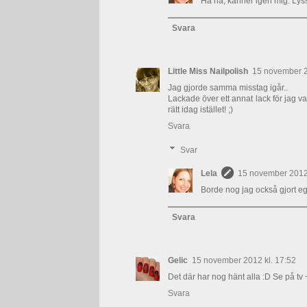
Ha ha, känner igen mig. Ly
Svara
Little Miss Nailpolish
15 november 2
Jag gjorde samma misstag igår..
Lackade över ett annat lack för jag va
rätt idag istället! ;)
Svara
Svar
Lela
15 november 2012 
Borde nog jag också gjort egen
Svara
Gelic
15 november 2012 kl. 17:52
Det där har nog hänt alla :D Se på tv +
Svara