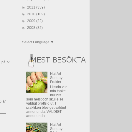
►
2011
(339)
►
2010
(109)
►
2009
(22)
►
2008
(82)
Select Language
▼
 på tv
NailArt
Sunday -
Frukter
I teorin var
min tanke
hur bra
som helst och skulle se
0 är
väldigt proffsig ut. I
praktiken blev det väldigt
annorlunda. VÄLDIGT
annorlunda... ...
NailArt
Sunday -