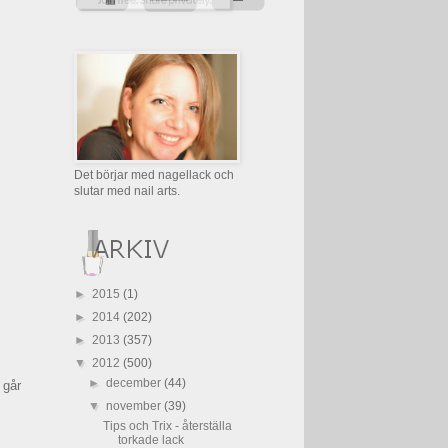
Det börjar med nagellack och
slutar med nail arts.
►
2015
(1)
►
2014
(202)
►
2013
(357)
▼
2012
(500)
►
december
(44)
 går
▼
november
(39)
Tips och Trix - återställa
torkade lack