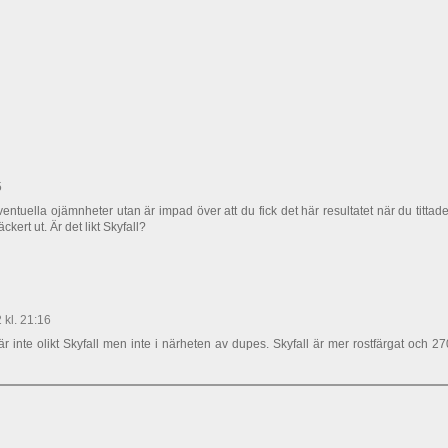
5
entuella ojämnheter utan är impad över att du fick det här resultatet när du tittade
kert ut. Är det likt Skyfall?
kl. 21:16
r inte olikt Skyfall men inte i närheten av dupes. Skyfall är mer rostfärgat och 27