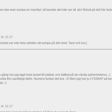
en ska man sumpa en manikyr så kanske det inte var så stor förlust på det här lacket
kl. 21:17
acket var inte hela världen att sumpa på det viset. Tack och lov;)
 gång har jag tagit med lacket till jobbet, och bättrat på de värsta ojämnheterna ;-)
kolla film samtidigt-skills. Numera funkar det bra :-D Men jag har ju LYSSNAT på bet
ga ;-)
kl. 21:17