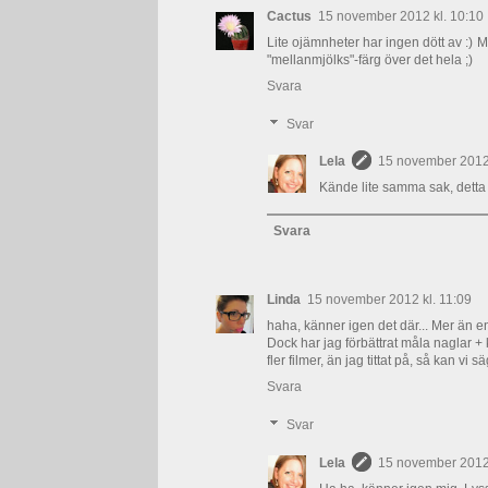
Cactus
15 november 2012 kl. 10:10
Lite ojämnheter har ingen dött av :) M
"mellanmjölks"-färg över det hela ;)
Svara
Svar
Lela
15 november 2012 
Kände lite samma sak, detta l
Svara
Linda
15 november 2012 kl. 11:09
haha, känner igen det där... Mer än en
Dock har jag förbättrat måla naglar + 
fler filmer, än jag tittat på, så kan vi sä
Svara
Svar
Lela
15 november 2012 