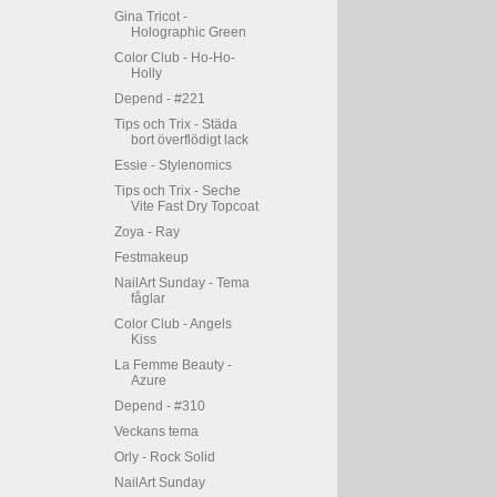
Gina Tricot -
Holographic Green
Color Club - Ho-Ho-
Holly
Depend - #221
Tips och Trix - Städa
bort överflödigt lack
Essie - Stylenomics
Tips och Trix - Seche
Vite Fast Dry Topcoat
Zoya - Ray
Festmakeup
NailArt Sunday - Tema
fåglar
Color Club - Angels
Kiss
La Femme Beauty -
Azure
Depend - #310
Veckans tema
Orly - Rock Solid
NailArt Sunday