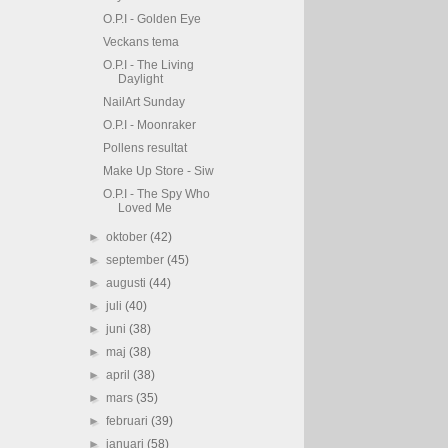
O.P.I - Golden Eye
Veckans tema
O.P.I - The Living
Daylight
NailArt Sunday
O.P.I - Moonraker
Pollens resultat
Make Up Store - Siw
O.P.I - The Spy Who
Loved Me
►
oktober
(42)
►
september
(45)
►
augusti
(44)
►
juli
(40)
►
juni
(38)
►
maj
(38)
►
april
(38)
►
mars
(35)
►
februari
(39)
►
januari
(58)