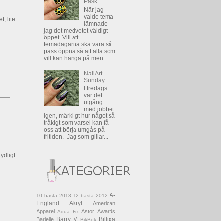
Påsk
När jag
valde tema
, lite
lämnade
jag det medvetet väldigt
öppet. Vill att
temadagarna ska vara så
pass öppna så att alla som
vill kan hänga på men...
NailArt
Sunday
I fredags
var det
utgång
med jobbet
igen, märkligt hur något så
tråkigt som varsel kan få
oss att börja umgås på
fritiden. Jag som gillar...
ydligt
A-
10 bästa 2013
12 bästa 2012
England
Akryl
American
Apparel
Astor
Awards
Aqua Fix
Barry M
Billiga
Barielle
BikBok