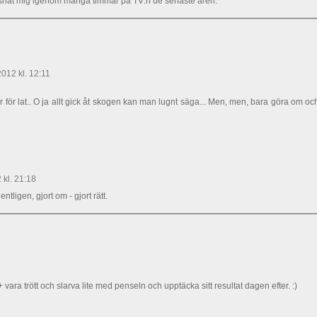
ssnat mig igenom många timmar på TV:n de senaste åren.
012 kl. 12:11
r för lat.. O ja allt gick åt skogen kan man lugnt säga... Men, men, bara göra om oc
kl. 21:18
tligen, gjort om - gjort rätt.
 vara trött och slarva lite med penseln och upptäcka sitt resultat dagen efter. :)