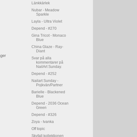
Länkkärlek
Nubar - Meadow
Sparkle
Layla - Ultra Violet
Depend - #270
Gina Tricot - Monaco
Blue
China Glaze - Ray-
Diant
ager
Svar på alla
kommentarer på
NailArt Sunday.
Depend - #252
Nailart Sunday -
Pojkvän/Partner
Barielle - Blackened
Blue
Depend - 2036 Ocean
Green
Depend - #326
Zoya - Ivanka
Off topic
Skyfall kollektionen