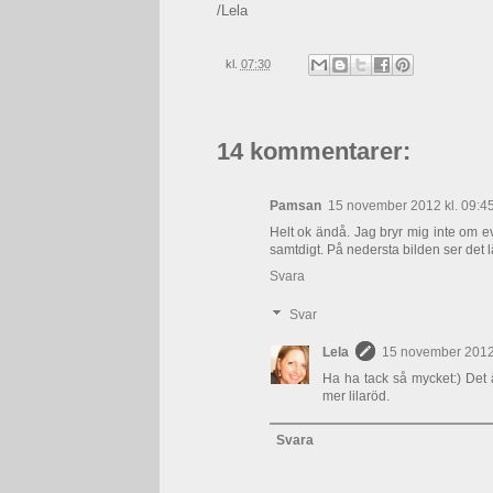
/Lela
kl.
07:30
14 kommentarer:
Pamsan
15 november 2012 kl. 09:4
Helt ok ändå. Jag bryr mig inte om ev
samtdigt. På nedersta bilden ser det läc
Svara
Svar
Lela
15 november 2012 
Ha ha tack så mycket:) Det ä
mer lilaröd.
Svara