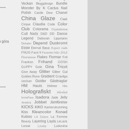
Veckan
Bundle
Bloggdesign
Monster
By K
Cactus Nail
Polish
Chanel
Castle Dew
China Glaze
Ciaté
Color
Claudia
Cirque
Code
Club
Colorama
Crystalsnow
Cult Nails
Dance
D&D
DD
Legend
Deborah Lippmann
h göra
Depend
Duokromt
Dekaler
Essie
Eternal Basic
Expert nails
FNUG
Face It
Favoriter från 2013
Flakes
Flormar
Foil
Fimostavar
Frihand
Franken
GOSH
Gina Tricot
GUPPY
Gele
Glitter
Give Away
Glitter Gal
Gradient
Golden Rose
Gräsliga
Guider
Gästnaglar
veckan
HM
Hauls
Helmer
Hits
Holografiskt
Hårvård
Isadora
Jelly
Jade
InnisFree
Jobbet
Jämförelse
Jessica
KICKS
KIKO
Kamerutrustning
Kleancolor
Konad
Kiss
Kubiss
La Femme
LA Colors
Layering
Layla
Beauty
LeLack
Loreal
Ludurana
Lovely